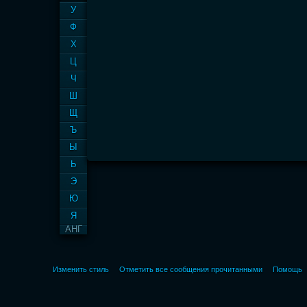
У
Ф
Х
Ц
Ч
Ш
Щ
Ъ
Ы
Ь
Э
Ю
Я
АНГ
Изменить стиль
Отметить все сообщения прочитанными
Помощь