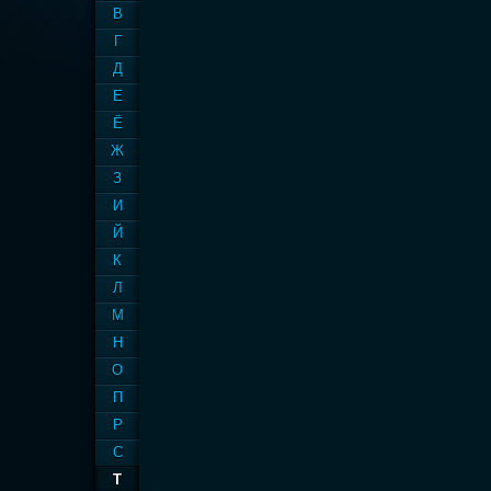
В
Г
Д
Е
Ё
Ж
З
И
Й
К
Л
М
Н
О
П
Р
С
Т