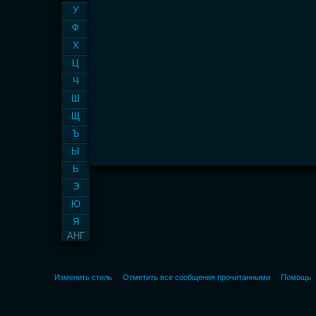
У
Ф
Х
Ц
Ч
Ш
Щ
Ъ
Ы
Ь
Э
Ю
Я
АНГ
Изменить стиль
Отметить все сообщения прочитанными
Помощь