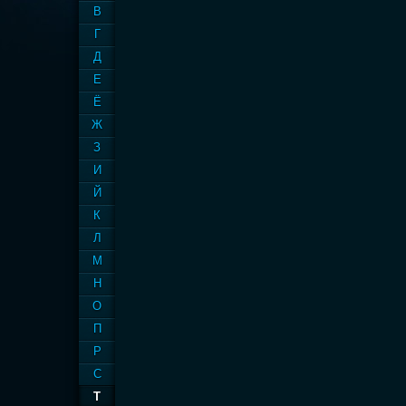
В
Г
Д
Е
Ё
Ж
З
И
Й
К
Л
М
Н
О
П
Р
С
Т