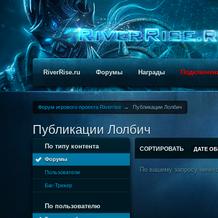
RiverRise.ru
Форумы
Награды
Подключен
Форум игрового проекта Riverrise
→
Публикации Лолбич
Публикации Лолбич
По типу контента
СОРТИРОВАТЬ
ДАТЕ О
Форумы
По вашему запросу ничего
Пользователи
Баг-Трекер
По пользователю