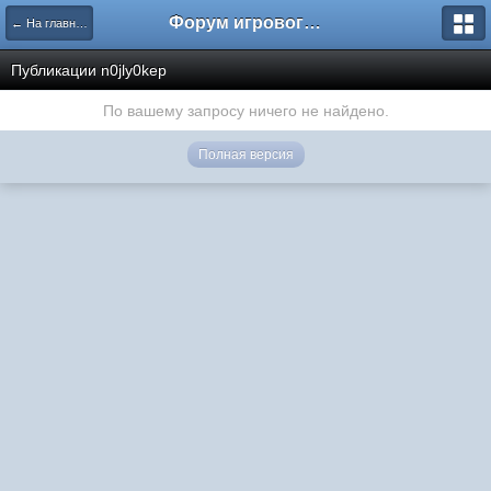
Форум игрового проекта Riverrise
← На главную
Публикации n0jly0kep
По вашему запросу ничего не найдено.
Полная версия