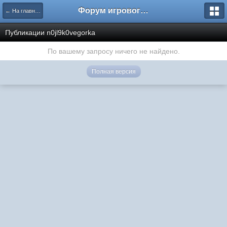
Форум игрового проекта Riverrise
← На главную
Публикации n0jl9k0vegorka
По вашему запросу ничего не найдено.
Полная версия