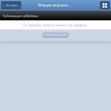
Форум игрового проекта Riverrise
← На главную
Публикации w0lk0daw
По вашему запросу ничего не найдено.
Полная версия