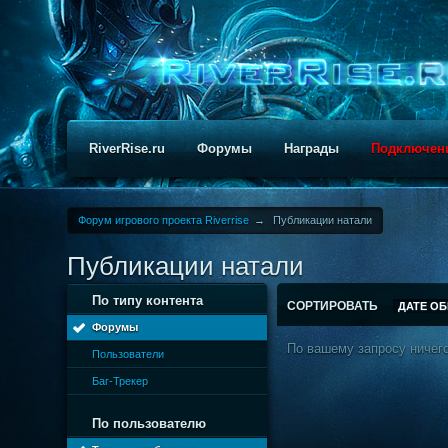
RiverRise.ru
Форумы
Награды
Подключен
Форум игрового проекта Riverrise
→
Публикации натали
Публикации натали
По типу контента
СОРТИРОВАТЬ
ДАТЕ О
Форумы
По вашему запросу ничего
Пользователи
Баг-Трекер
По пользователю