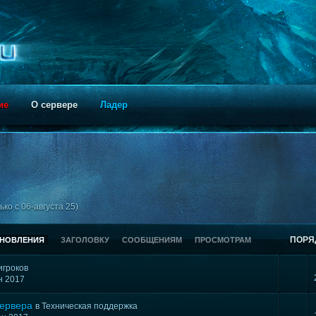
ие
О сервере
Ладер
ко с 06-августа 25)
ПОРЯ
БНОВЛЕНИЯ
ЗАГОЛОВКУ
СООБЩЕНИЯМ
ПРОСМОТРАМ
игроков
ен 2017
сервера
в
Техническая поддержка