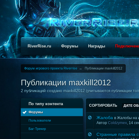
RiverRise.ru
Форумы
Награды
Подключен
Форум игрового проекта Riverrise
→
Публикации maxkill2012
Публикации maxkill2012
2 публикаций создано maxkill2012
(учитываются публикации толь
По типу контента
СОРТИРОВАТЬ
ДАТЕ О
Форумы
Жалоба
в
Жалобы на 
Пользователи
Автор
Coldzymex
, 14 с
Баг-Трекер
Странные правила 