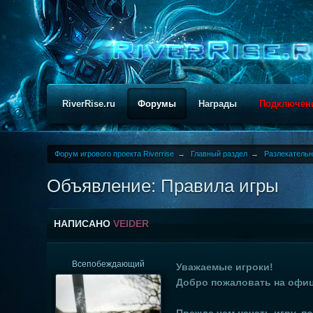
RiverRise.ru
Форумы
Награды
Подключен
Форум игрового проекта Riverrise
→
Главный раздел
→
Разлекатель
Объявление: Правила игры
НАПИСАНО
VEIDER
Всепобеждающий
Уважаемые игроки!
Добро пожаловать на офиц