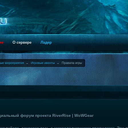
ие
О сервере
Ладер
ные мероприятия
→
Игровые ивенты
→
Правила игры
иальный форум проекта RiverRise | WoWGear