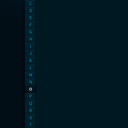
C
D
E
F
G
H
I
J
K
L
M
N
O
P
Q
R
S
T