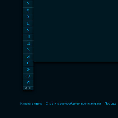
У
Ф
Х
Ц
Ч
Ш
Щ
Ъ
Ы
Ь
Э
Ю
Я
АНГ
Изменить стиль
Отметить все сообщения прочитанными
Помощь