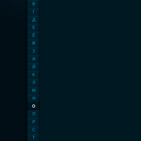
В
Г
Д
Е
Ё
Ж
З
И
Й
К
Л
М
Н
О
П
Р
С
Т