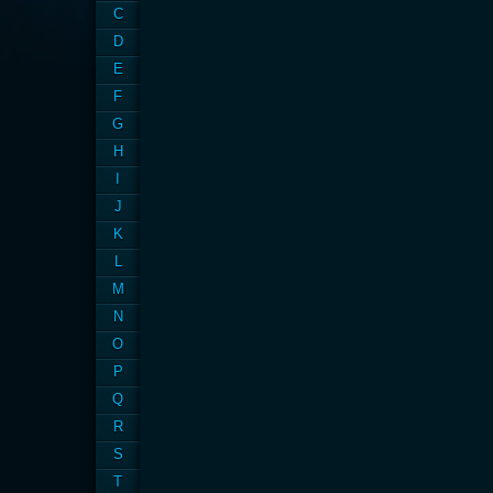
C
D
E
F
G
H
I
J
K
L
M
N
O
P
Q
R
S
T