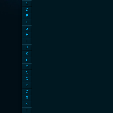
C
D
E
F
G
H
I
J
K
L
M
N
O
P
Q
R
S
T