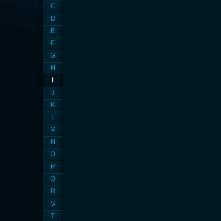
C
D
E
F
G
H
I
J
K
L
M
N
O
P
Q
R
S
T