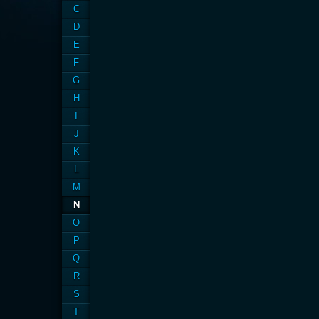
C
D
E
F
G
H
I
J
K
L
M
N
O
P
Q
R
S
T