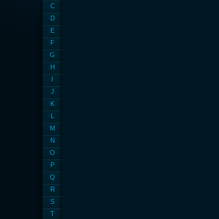
C
D
E
F
G
H
I
J
K
L
M
N
O
P
Q
R
S
T