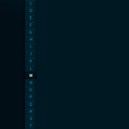
C
D
E
F
G
H
I
J
K
L
M
N
O
P
Q
R
S
T