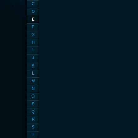
C
D
E
F
G
H
I
J
K
L
M
N
O
P
Q
R
S
T