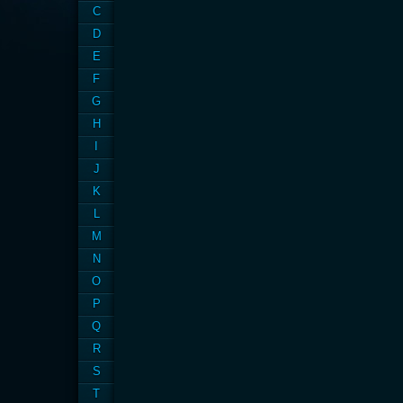
C
D
E
F
G
H
I
J
K
L
M
N
O
P
Q
R
S
T