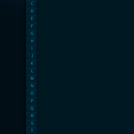
C
D
E
F
G
H
I
J
K
L
M
N
O
P
Q
R
S
T