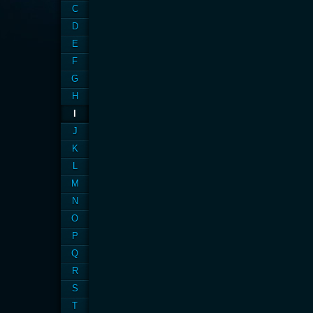
C
D
E
F
G
H
I
J
K
L
M
N
O
P
Q
R
S
T