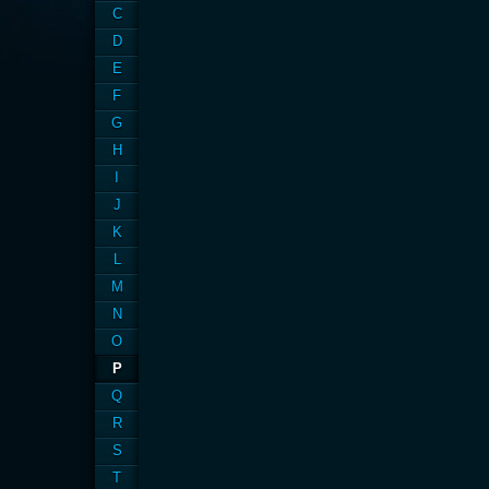
C
D
E
F
G
H
I
J
K
L
M
N
O
P
Q
R
S
T