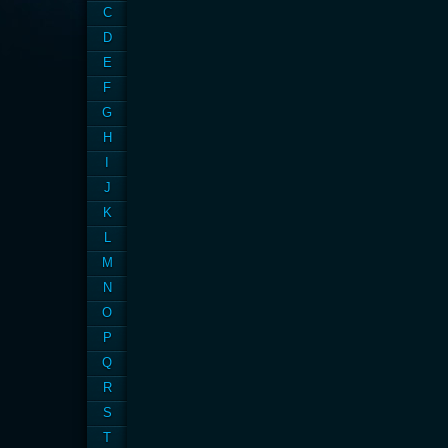
C
D
E
F
G
H
I
J
K
L
M
N
O
P
Q
R
S
T