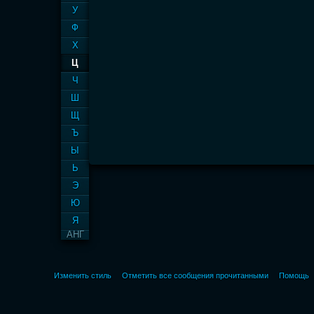
У
Ф
Х
Ц
Ч
Ш
Щ
Ъ
Ы
Ь
Э
Ю
Я
АНГ
Изменить стиль
Отметить все сообщения прочитанными
Помощь