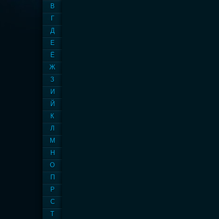
В
Г
Д
Е
Ё
Ж
З
И
Й
К
Л
М
Н
О
П
Р
С
Т