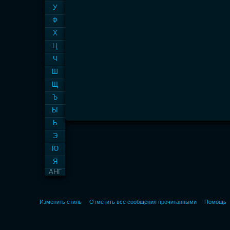
У
Ф
Х
Ц
Ч
Ш
Щ
Ъ
Ы
Ь
Э
Ю
Я
АНГ
Изменить стиль
Отметить все сообщения прочитанными
Помощь