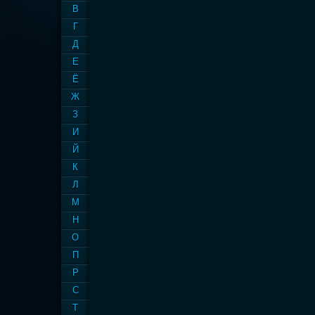
В
Г
Д
Е
Ё
Ж
З
И
Й
К
Л
М
Н
О
П
Р
С
Т