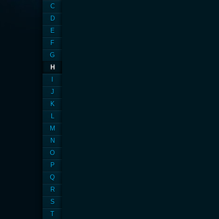
C
D
E
F
G
H
I
J
K
L
M
N
O
P
Q
R
S
T