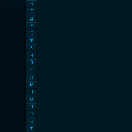
В
Г
Д
Е
Ё
Ж
З
И
Й
К
Л
М
Н
О
П
Р
С
Т