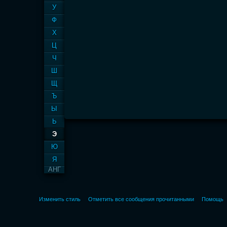
У
Ф
Х
Ц
Ч
Ш
Щ
Ъ
Ы
Ь
Э
Ю
Я
АНГ
Изменить стиль
Отметить все сообщения прочитанными
Помощь