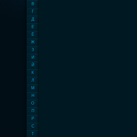
В
Г
Д
Е
Ё
Ж
З
И
Й
К
Л
М
Н
О
П
Р
С
Т