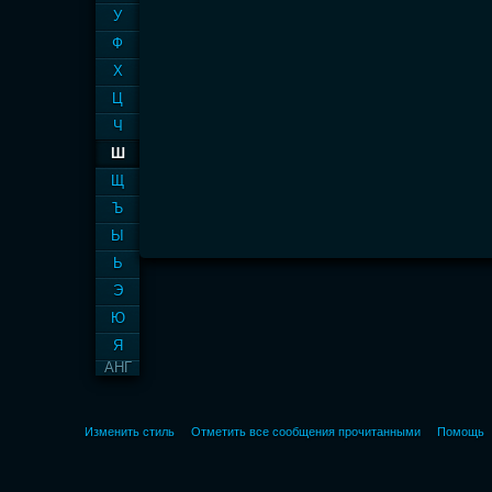
У
Ф
Х
Ц
Ч
Ш
Щ
Ъ
Ы
Ь
Э
Ю
Я
АНГ
Изменить стиль
Отметить все сообщения прочитанными
Помощь