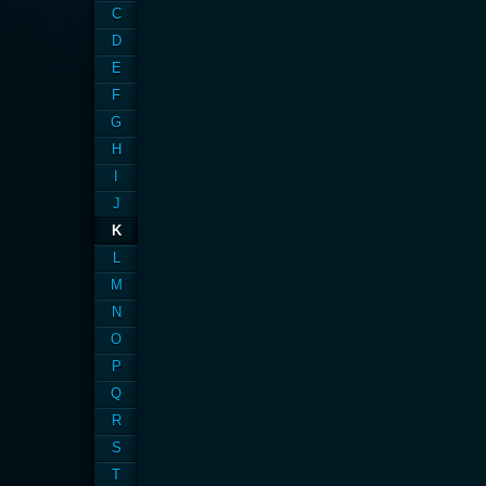
C
D
E
F
G
H
I
J
K
L
M
N
O
P
Q
R
S
T