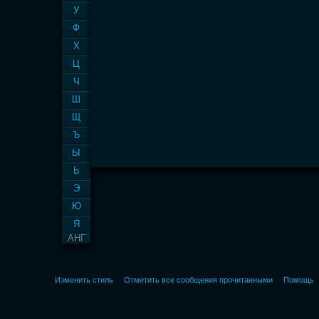
У
Ф
Х
Ц
Ч
Ш
Щ
Ъ
Ы
Ь
Э
Ю
Я
АНГ
Изменить стиль
Отметить все сообщения прочитанными
Помощь