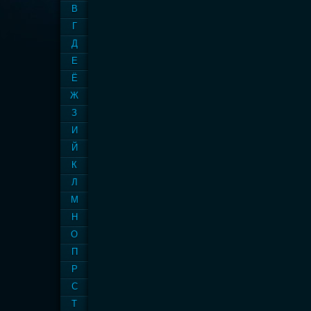
В
Г
Д
Е
Ё
Ж
З
И
Й
К
Л
М
Н
О
П
Р
С
Т