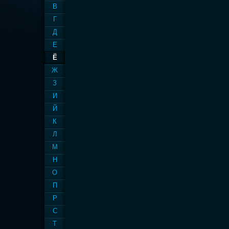
В
Г
Д
Е
Ё
Ж
З
И
Й
К
Л
М
Н
О
П
Р
С
Т