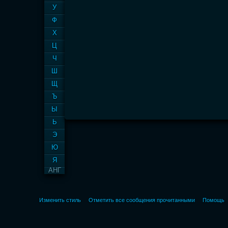
У
Ф
Х
Ц
Ч
Ш
Щ
Ъ
Ы
Ь
Э
Ю
Я
АНГ
Изменить стиль
Отметить все сообщения прочитанными
Помощь