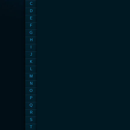
C
D
E
F
G
H
I
J
K
L
M
N
O
P
Q
R
S
T