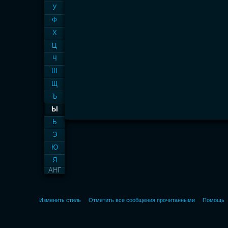
У
Ф
Х
Ц
Ч
Ш
Щ
Ъ
Ы
Ь
Э
Ю
Я
АНГ
Изменить стиль
Отметить все сообщения прочитанными
Помощь