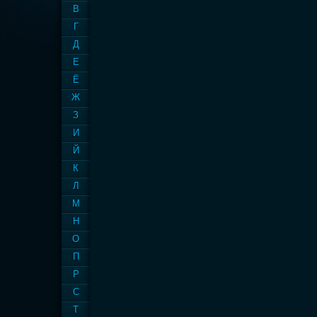
В
Г
Д
Е
Ё
Ж
З
И
Й
К
Л
М
Н
О
П
Р
С
Т