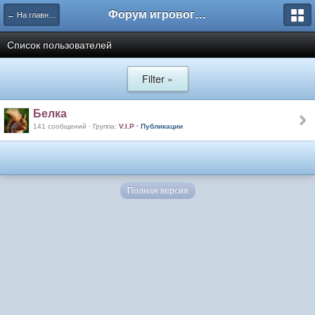
Форум игрового проекта Riverrise
← На главную
Список пользователей
Filter »
Белка
141 сообщений · Группа:
V.I.P
·
Публикации
Полная версия