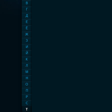
В
Г
Д
Е
Ё
Ж
З
И
Й
К
Л
М
Н
О
П
Р
С
Т