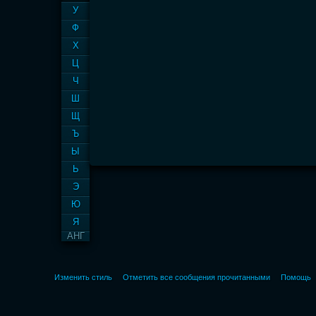
У
Ф
Х
Ц
Ч
Ш
Щ
Ъ
Ы
Ь
Э
Ю
Я
АНГ
Изменить стиль
Отметить все сообщения прочитанными
Помощь