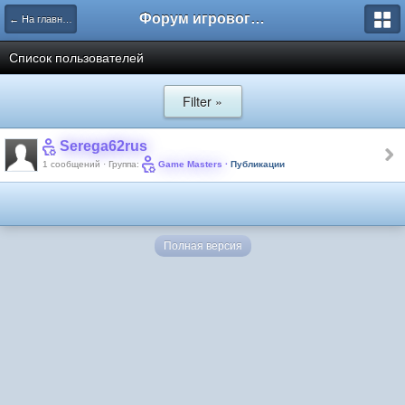
Форум игрового проекта Riverrise
← На главную
Список пользователей
Filter »
Serega62rus
1 сообщений · Группа:
Game Masters
·
Публикации
Полная версия