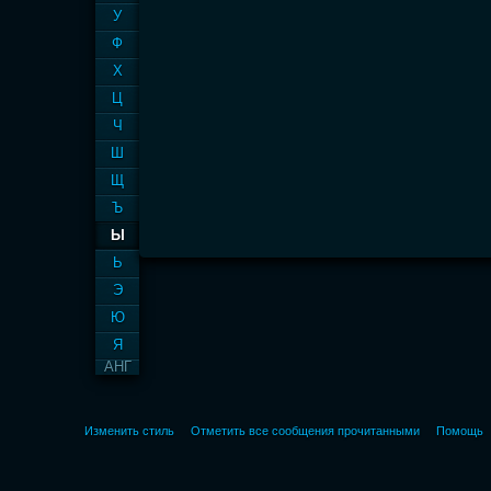
У
Ф
Х
Ц
Ч
Ш
Щ
Ъ
Ы
Ь
Э
Ю
Я
АНГ
Изменить стиль
Отметить все сообщения прочитанными
Помощь