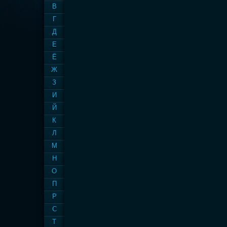
В
Г
Д
Е
Ё
Ж
З
И
Й
К
Л
М
Н
О
П
Р
С
Т