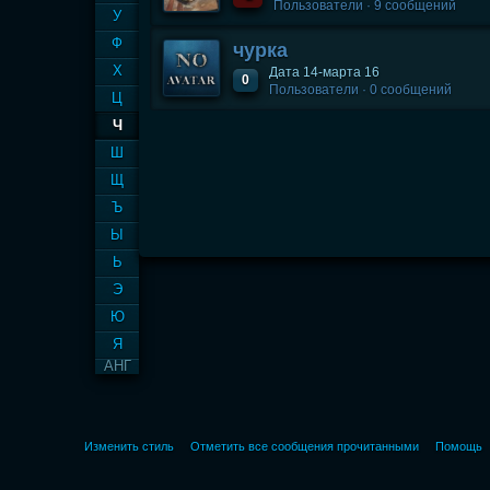
Пользователи · 9 сообщений
У
Ф
чурка
Х
Дата 14-марта 16
0
Пользователи · 0 сообщений
Ц
Ч
Ш
Щ
Ъ
Ы
Ь
Э
Ю
Я
АНГ
Изменить стиль
Отметить все сообщения прочитанными
Помощь