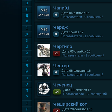
В
Чапи01
Г
Дата 04-октября 16
0
Д
Пользователи · 0 сообщений
Е
Чардж
Ё
Дата 15-мая 17
0
Ж
Пользователи · 1 сообщений
З
Чертило
И
Дата 03-октября 15
Й
-1
Пользователи · 1 сообщений
К
Честер
Л
Дата 06-февраля 16
М
0
Пользователи · 5 сообщений
Н
О
Чеченец
Дата 13-октября 15
П
14
Пользователи · 17 сообщений
Р
С
Чеширский кот
Т
Дата 28-сентября 15
-2