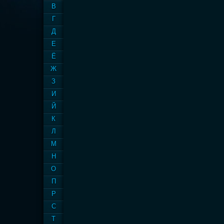
В
Г
Д
Е
Ё
Ж
З
И
Й
К
Л
М
Н
О
П
Р
С
Т