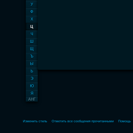
У
Ф
Х
Ц
Ч
Ш
Щ
Ъ
Ы
Ь
Э
Ю
Я
АНГ
Изменить стиль
Отметить все сообщения прочитанными
Помощь