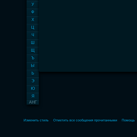
У
Ф
Х
Ц
Ч
Ш
Щ
Ъ
Ы
Ь
Э
Ю
Я
АНГ
Изменить стиль
Отметить все сообщения прочитанными
Помощь