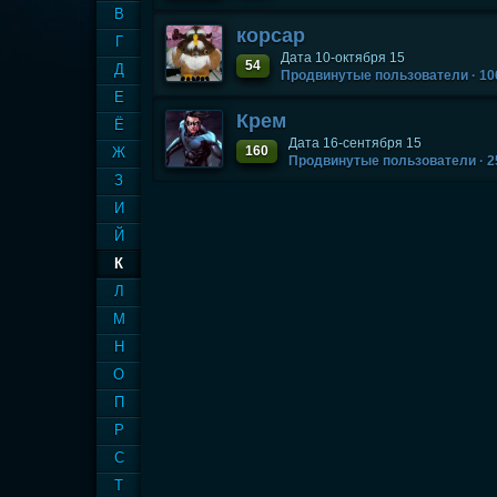
В
корсар
Г
Дата 10-октября 15
54
Д
Продвинутые пользователи
· 1
Е
Крем
Ё
Дата 16-сентября 15
160
Ж
Продвинутые пользователи
· 
З
И
Й
К
Л
М
Н
О
П
Р
С
Т