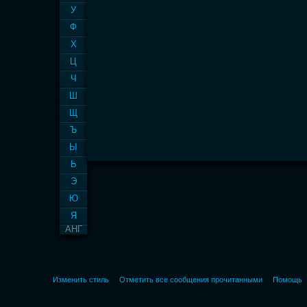
У
Ф
Х
Ц
Ч
Ш
Щ
Ъ
Ы
Ь
Э
Ю
Я
АНГ
Изменить стиль
Отметить все сообщения прочитанными
Помощь