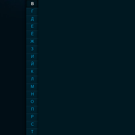
В
Г
Д
Е
Ё
Ж
З
И
Й
К
Л
М
Н
О
П
Р
С
Т