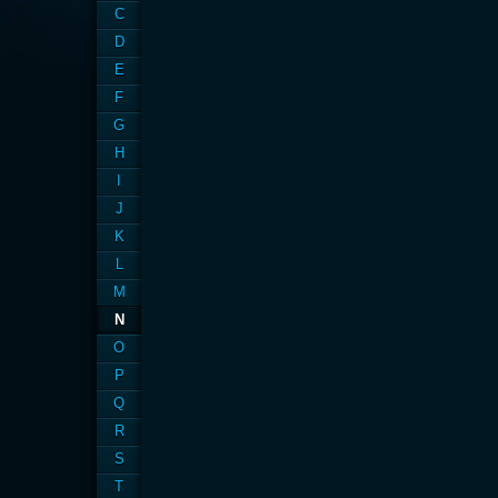
C
D
E
F
G
H
I
J
K
L
M
N
O
P
Q
R
S
T