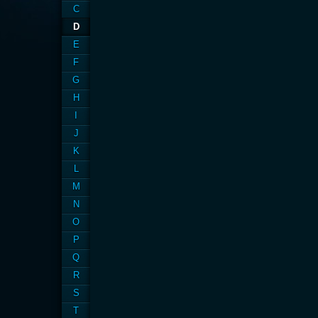
C
D
E
F
G
H
I
J
K
L
M
N
O
P
Q
R
S
T