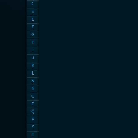
C
D
E
F
G
H
I
J
K
L
M
N
O
P
Q
R
S
T