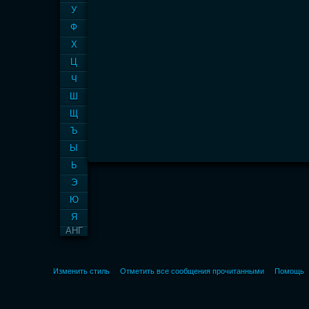
У
Ф
Х
Ц
Ч
Ш
Щ
Ъ
Ы
Ь
Э
Ю
Я
АНГ
Изменить стиль
Отметить все сообщения прочитанными
Помощь