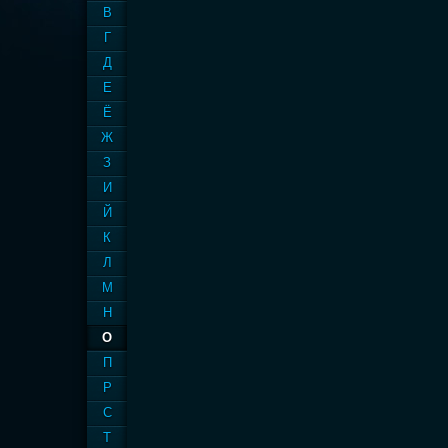
В
Г
Д
Е
Ё
Ж
З
И
Й
К
Л
М
Н
О
П
Р
С
Т