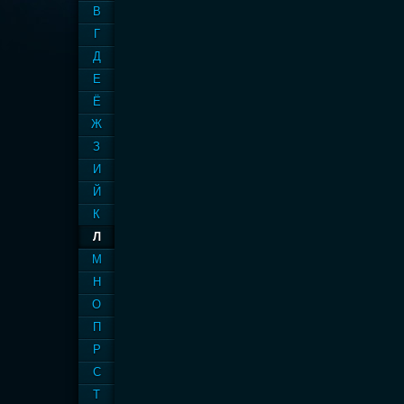
В
Г
Д
Е
Ё
Ж
З
И
Й
К
Л
М
Н
О
П
Р
С
Т