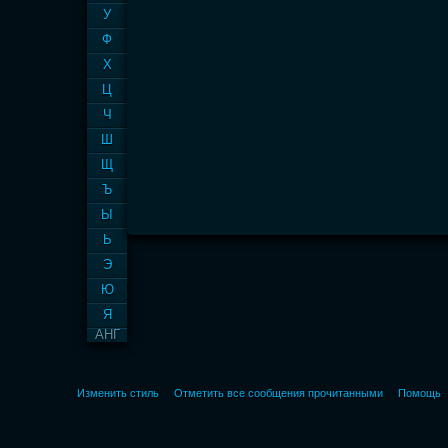
У
Ф
Х
Ц
Ч
Ш
Щ
Ъ
Ы
Ь
Э
Ю
Я
АНГ
Изменить стиль
Отметить все сообщения прочитанными
Помощь