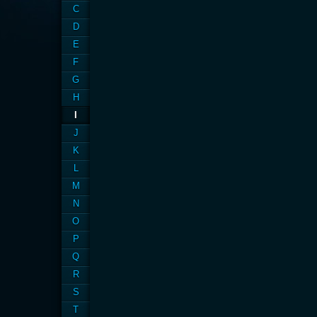
C
D
E
F
G
H
I
J
K
L
M
N
O
P
Q
R
S
T