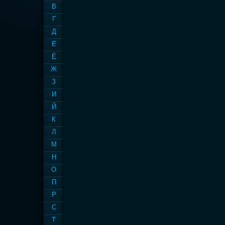
В
Г
Д
Е
Ё
Ж
З
И
Й
К
Л
М
Н
О
П
Р
С
Т