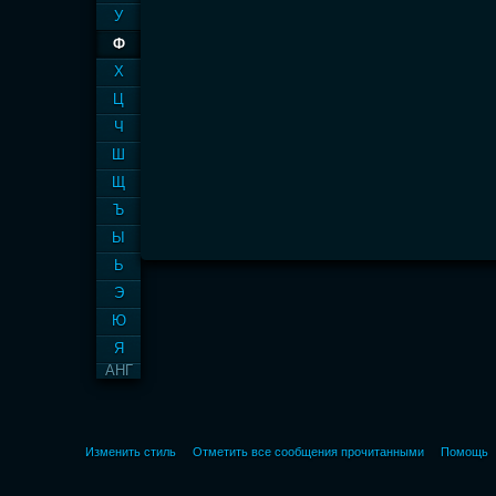
У
Ф
Х
Ц
Ч
Ш
Щ
Ъ
Ы
Ь
Э
Ю
Я
АНГ
Изменить стиль
Отметить все сообщения прочитанными
Помощь