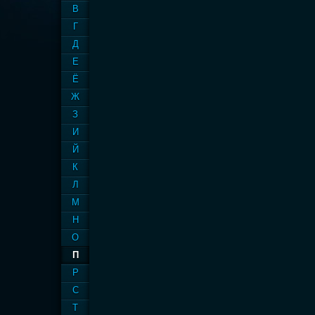
В
Г
Д
Е
Ё
Ж
З
И
Й
К
Л
М
Н
О
П
Р
С
Т