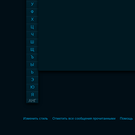
У
Ф
Х
Ц
Ч
Ш
Щ
Ъ
Ы
Ь
Э
Ю
Я
АНГ
Изменить стиль
Отметить все сообщения прочитанными
Помощь