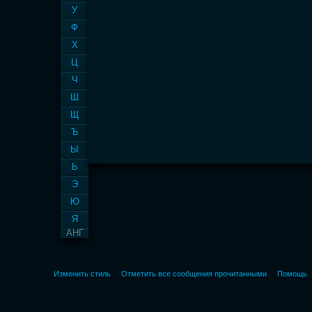
У
Ф
Х
Ц
Ч
Ш
Щ
Ъ
Ы
Ь
Э
Ю
Я
АНГ
Изменить стиль
Отметить все сообщения прочитанными
Помощь