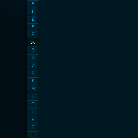
В
Г
Д
Е
Ё
Ж
З
И
Й
К
Л
М
Н
О
П
Р
С
Т